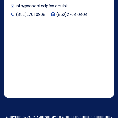
info@school.cdgfss.edu.hk
(852)2701 0908
(852)2704 0404
Copyright © 2026. Carmel Divine Grace Foundation Secondary