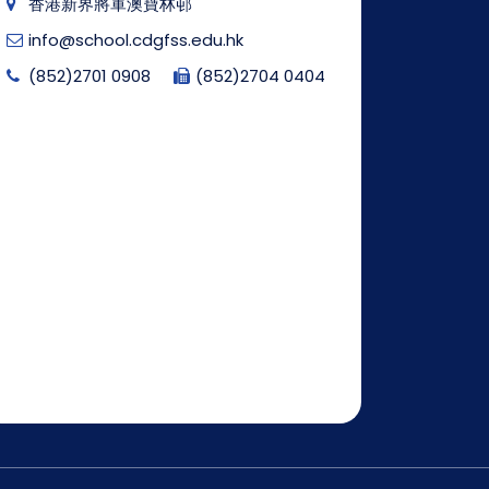
香港新界將軍澳寶林邨
info@school.cdgfss.edu.hk
(852)2701 0908
(852)2704 0404