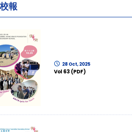
校報
28 Oct, 2025
Vol 63 (PDF)