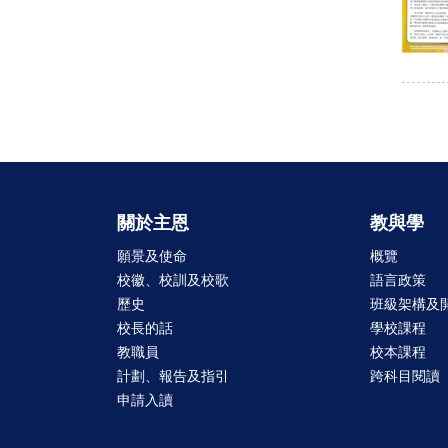
關於主恩
教與學
願景及使命
概覽
校徽、校訓及校歌
語言政策
歷史
班級架構及
校長的話
學校課程
教職員
校本課程
計劃、報告及指引
跨科目閱讀
申請入讀