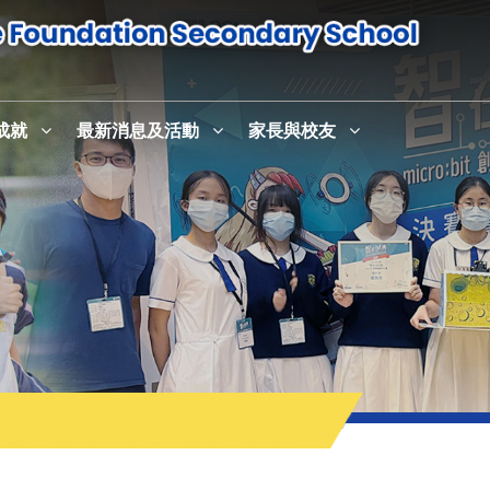
成就
最新消息及活動
家長與校友
感恩崇拜暨校史室及英語活動中心English+啟用儀式