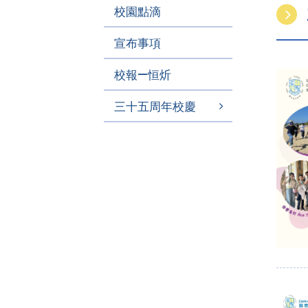
校園點滴
宣布事項
校報—恒炘
三十五周年校慶