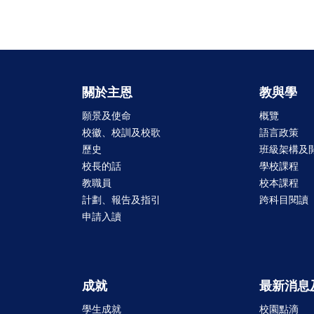
關於主恩
教與學
願景及使命
概覽
校徽、校訓及校歌
語言政策
歷史
班級架構及
校長的話
學校課程
教職員
校本課程
計劃、報告及指引
跨科目閱讀
申請入讀
成就
最新消息
學生成就
校園點滴