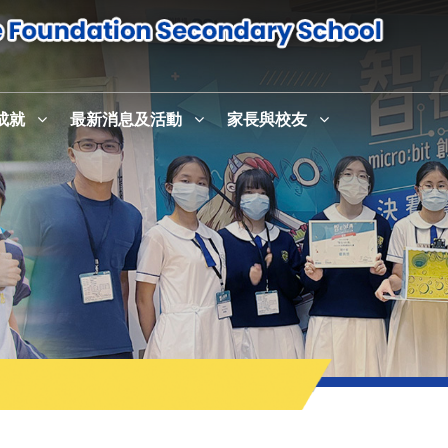
成就
最新消息及活動
家長與校友
感恩崇拜暨校史室及英語活動中心English+啟用儀式