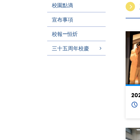
校園點滴
宣布事項
校報—恒炘
三十五周年校慶
20