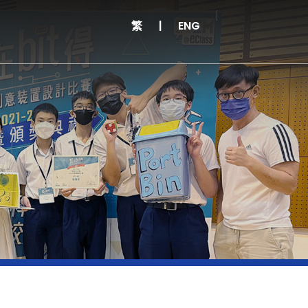
繁
|
ENG