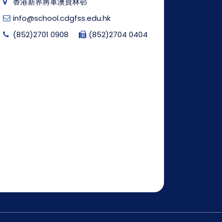
香港新界將軍澳寶林邨
info@school.cdgfss.edu.hk
(852)2701 0908
(852)2704 0404