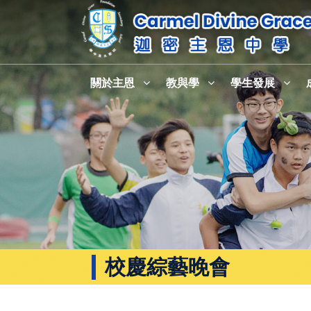
關於主恩
教與學
學生發展
校慶綜藝晚會