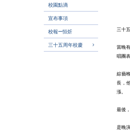
校園點滴
宣布事項
三十
校報—恒炘
三十五周年校慶
當晚
唱團
綜藝
長，
漲。
最後
是晚