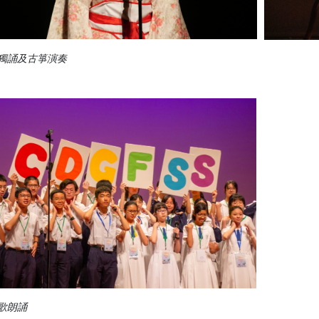
獨誦及古箏演奏
歌朗誦