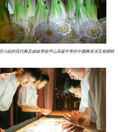
蹈小組的現代舞及姊妹學校坪山高級中學的中國舞表演互相輝映