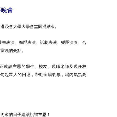
藝晚會
香港浸會大學大學會堂圓滿結束。
沙畫表演、舞蹈表演、話劇表演、樂團演奏、合
是當晚的亮點。
包括正就讀主恩的學生、校友、現職老師及現任校
，勾起眾人的回憶，帶動全場氣氛，場內氣氛高
在將來的日子繼續祝福主恩！