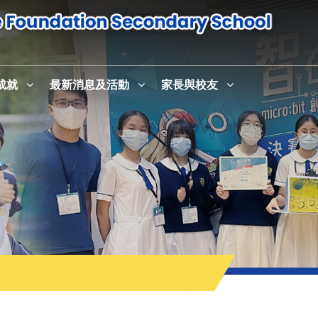
成就
最新消息及活動
家長與校友
感恩崇拜暨校史室及英語活動中心English+啟用儀式