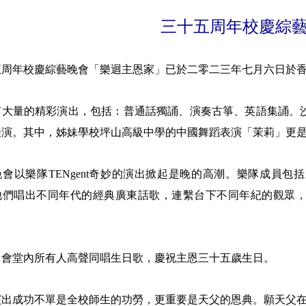
三十五周年校慶綜
五周年校慶綜藝晚會「樂迴主恩家」已於二零二三年七月六日於
有大量的精彩演出，包括：普通話獨誦、演奏古箏、英語集誦、
表演。其中，姊妹學校坪山高級中學的中國舞蹈表演「茉莉」更
晚會以樂隊TENgent奇妙的演出掀起是晚的高潮。樂隊成員
他們唱出不同年代的經典廣東話歌，連繫台下不同年紀的觀眾
，會堂內所有人高聲同唱生日歌，慶祝主恩三十五歲生日。
演出成功不單是全校師生的功勞，更重要是天父的恩典。願天父