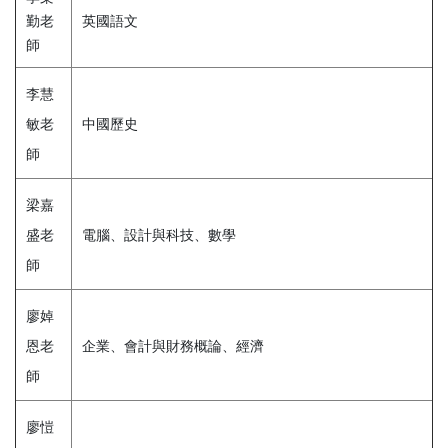
勤老
英國語文
師
李慧
敏老
中國歷史
師
梁嘉
盛老
電腦、設計與科技、數學
師
廖婥
恩老
企業、會計與財務概論、經濟
師
廖愷