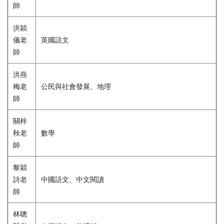
師
洪穎
儀老
英國語文
師
洪燕
梅老
公民與社會發展、地理
師
關梓
秋老
數學
師
黎穎
詩老
中國語文、中文閱讀
師
林聰