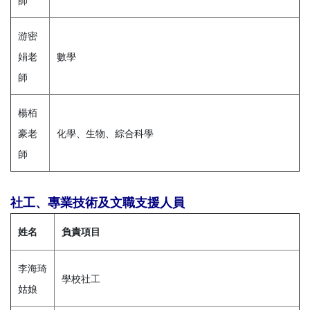
師
游密
娟老
數學
師
楊栢
豪老
化學、生物、綜合科學
師
社工、專業技術及文職支援人員
姓名
負責項目
李海琦
學校社工
姑娘