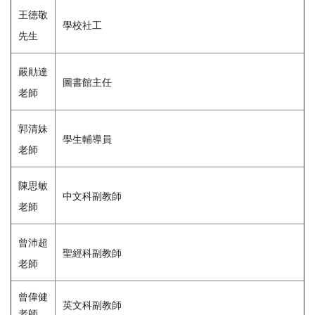
王德敬
學校社工
先生
嚴勛達
圖書館主任
老師
郭清妹
學生輔導員
老師
陳思敏
中文科副教師
老師
曾沛超
聖經科副教師
老師
曾偉健
英文科副教師
老師