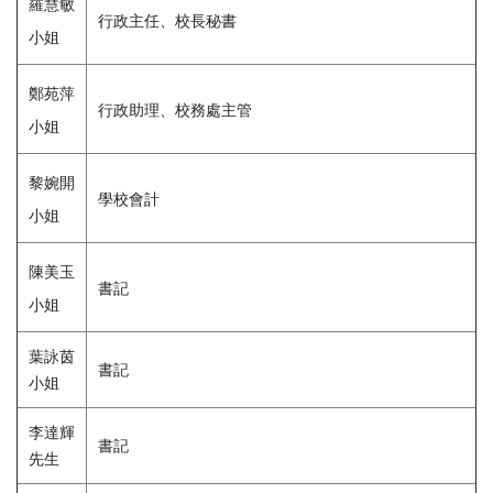
羅慧敏
行政主任、校長秘書
小姐
鄭苑萍
行政助理、校務處主管
小姐
黎婉開
學校會計
小姐
陳美玉
書記
小姐
葉詠茵
書記
小姐
李達輝
書記
先生