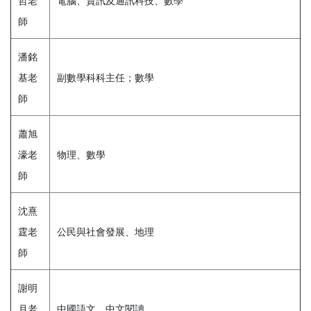
哲老
電腦、資訊及通訊科技、數學
師
潘銘
基老
副數學科科主任；數學
師
蕭旭
濠老
物理、數學
師
沈熹
霆老
公民與社會發展、地理
師
謝明
月老
中國語文、中文閱讀