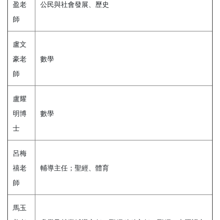
盈老
公民與社會發展、歷史
師
盧文
豪老
數學
師
盧耀
明博
數學
士
呂梅
禧老
輔導主任；聖經、體育
師
馬玉