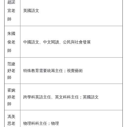
趙諾
宜老
英國語文
師
朱國
俊老
中國語文、中文閱讀、公民與社會發展
師
范婕
妤老
特殊教育需要統籌主任；視覺藝術
師
霍婉
婷老
跨學科英語主任、英文科科主任；英國語文
師
馮美
思老
物理科科主任；物理