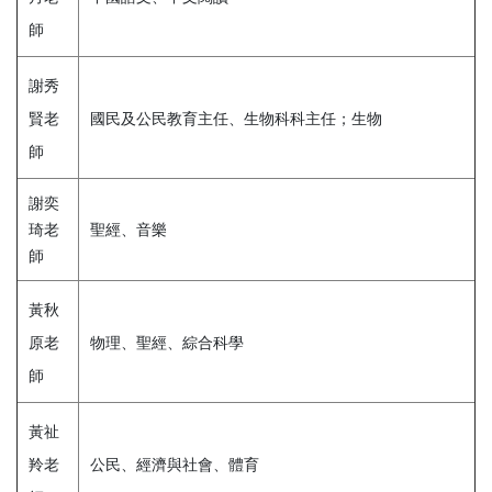
師
謝秀
賢老
國民及公民教育主任、生物科科主任；生物
師
謝奕
琦老
聖經、音樂
師
黃秋
原老
物理、聖經、綜合科學
師
黃祉
羚老
公民、經濟與社會、體育