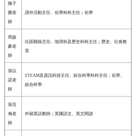
陳子
榮老
課外活動主任、化學科科主任；化學
師
周啟
社區關係主任、地理科及歷史科科主任；歷史、社會教
豪老
育
師
張以
STEAM及資訊科技主任、綜合科學科科主任；化學、
諾老
綜合科學
師
張浩
瀚老
外籍英語教師；英國語文、英文閱讀
師