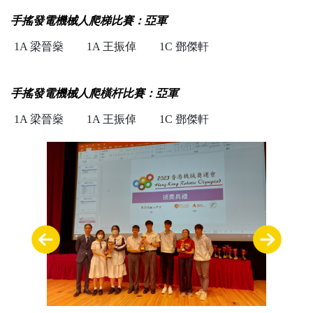
手搖發電機械人爬梯比賽：亞軍
1A 梁晉燊
1A 王振倬
1C 鄧傑軒
手搖發電機械人爬橫杆比賽：亞軍
1A 梁晉燊
1A 王振倬
1C 鄧傑軒