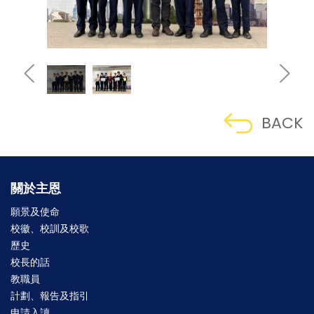
BACK
關於主恩
願景及使命
校徽、校訓及校歌
歷史
校長的話
教職員
計劃、報告及指引
申請入讀