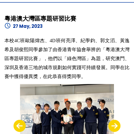
粵港澳大灣區專題研習比賽
27 May, 2023
本校4C班歐陽煒杰、4D班何亮澤、紀學鈞、郭文滔、黃逸
希及胡俊熙同學參加了由香港青年協會舉辨的「粵港澳大灣
區專題研習比賽」，他們以「綠色灣區」為題，研究澳門、
深圳及香港三地的城市規劃如何實踐可持續發展。同學在比
賽中獲得優異獎，在此恭喜得獎同學。