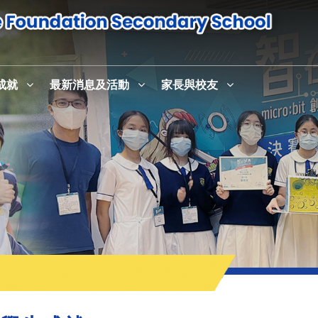
成就
最新消息及活動
家長與校友
感恩崇拜暨校史室及英語活動中心English+啟用儀式