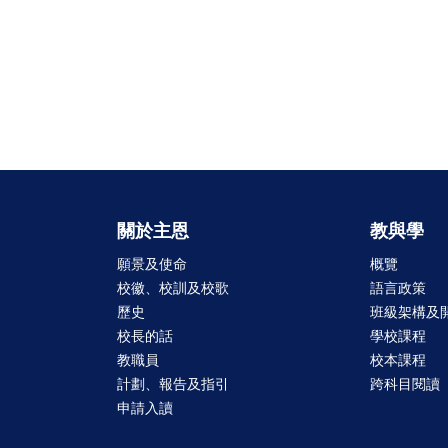
關於主恩
教與學
願景及使命
概覽
校徽、校訓及校歌
語言政策
歷史
班級架構及
校長的話
學校課程
教職員
校本課程
計劃、報告及指引
跨科目閱讀
申請入讀