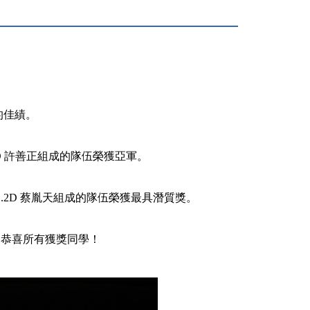
的佳績。
.3D 許善正組成的隊伍榮獲亞軍。
陶及 S.2D 蔡胤天組成的隊伍榮獲最具潛質獎。
。恭喜所有獲獎同學！