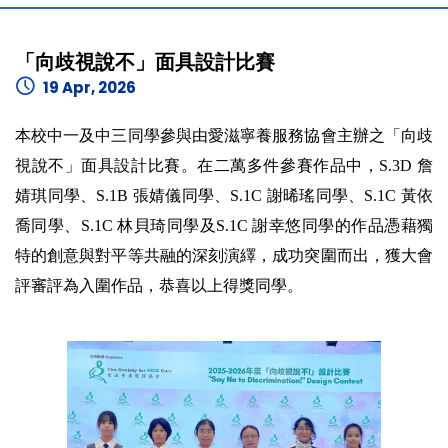
「向歧視說不」面具設計比賽
19 Apr, 2026
本校中一及中三同學參與由愛滋寧養服務協會主辦之「向歧
視說不」面具設計比賽。在二萬多件參賽作品中，S.3D 詹
婧琪同學、S.1B 張婧儀同學、S.1C 謝晞瑤同學、S.1C 黃依
喬同學、S.1C 林貝琦同學及S.1C 謝幸悠同學的作品憑藉獨
特的創意與對平等共融的深刻演繹，成功突圍而出，獲大會
評審評為入圍作品，恭喜以上得獎同學。