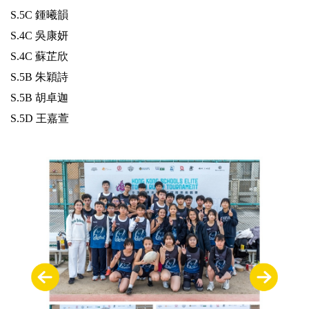
S.5C 鍾曦韻
S.4C 吳康妍
S.4C 蘇芷欣
S.5B 朱穎詩
S.5B 胡卓迦
S.5D 王嘉萱