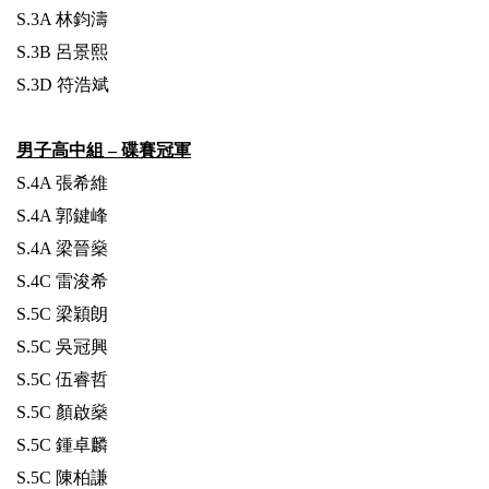
S.3A 林鈞濤
S.3B 呂景熙
S.3D 符浩斌
男子高中組 – 碟賽冠軍
S.4A 張希維
S.4A 郭鍵峰
S.4A 梁晉燊
S.4C 雷浚希
S.5C 梁穎朗
S.5C 吳冠興
S.5C 伍睿哲
S.5C 顏啟燊
S.5C 鍾卓麟
S.5C 陳柏謙