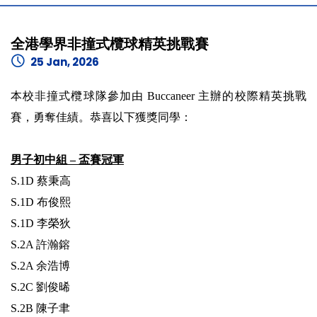
全港學界非撞式欖球精英挑戰賽
25 Jan, 2026
本校非撞式欖球隊參加由 Buccaneer 主辦的校際精英挑戰
賽，勇奪佳績。恭喜以下獲獎同學：
男子初中組 – 盃賽冠軍
S.1D 蔡秉高
S.1D 布俊熙
S.1D 李榮狄
S.2A 許瀚鎔
S.2A 余浩博
S.2C 劉俊晞
S.2B 陳子聿