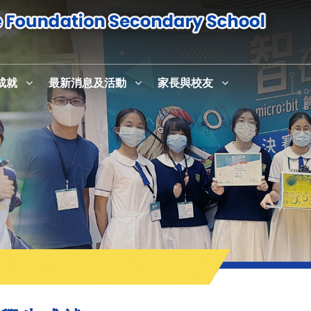
成就
最新消息及活動
家長與校友
感恩崇拜暨校史室及英語活動中心English+啟用儀式