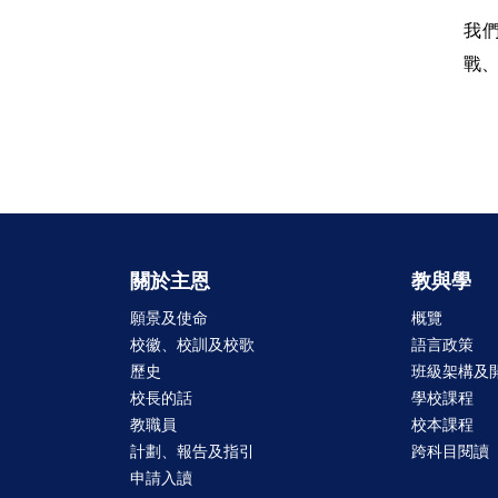
我
戰
關於主恩
教與學
願景及使命
概覽
校徽、校訓及校歌
語言政策
歷史
班級架構及
校長的話
學校課程
教職員
校本課程
計劃、報告及指引
跨科目閱讀
申請入讀