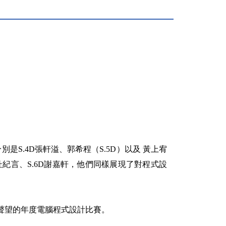
S.4D張軒溢、郭希程（S.5D）以及 黃上宥
4D杜紀言、S.6D謝嘉軒，他們同樣展現了對程式設
具聲望的年度電腦程式設計比賽。