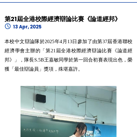
第21屆全港校際經濟辯論比賽《論道經邦》
13 Apr, 2025
本校中文辯論隊於2025年4月13日參加了由第37屆香港聯校
經濟學會主辦的「第21屆全港校際經濟辯論比賽《論道經
邦》」，隊長S.5B王嘉敏同學於第一回合初賽表現出色，榮
獲「最佳辯論員」獎項，殊堪嘉許。