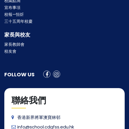
校園點滴
宣布事項
校報—恒炘
三十五周年校慶
家長與校友
家長教師會
校友會
FOLLOW US
聯絡我們
香港新界將軍澳寶林邨
info@school.cdgfss.edu.hk