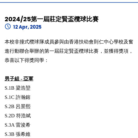
2024/25第一屆莊定賢盃欖球比賽
12 Apr, 2025
本校非撞式欖球隊成員參與由香港扶幼會則仁中心學校及奮
進行動聯合舉辦的第一屆莊定賢盃欖球比賽，並獲得獎項，
恭喜以下得獎同學：
男子組 - 亞軍
S.1B 梁浩堃
S.1C 許瀚鎔
S.2B 呂景熙
S.2D 符浩斌
S.3A 雷浚希
S.3B 張希維