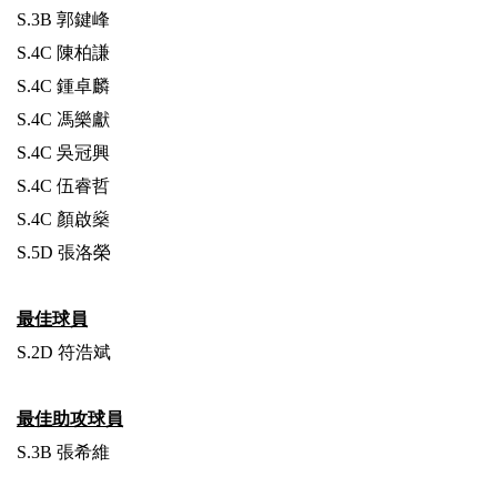
S.3B 郭鍵峰
S.4C 陳柏謙
S.4C 鍾卓麟
S.4C 馮樂獻
S.4C 吳冠興
S.4C 伍睿哲
S.4C 顏啟燊
S.5D 張洛榮
最佳球員
S.2D 符浩斌
最佳助攻球員
S.3B 張希維