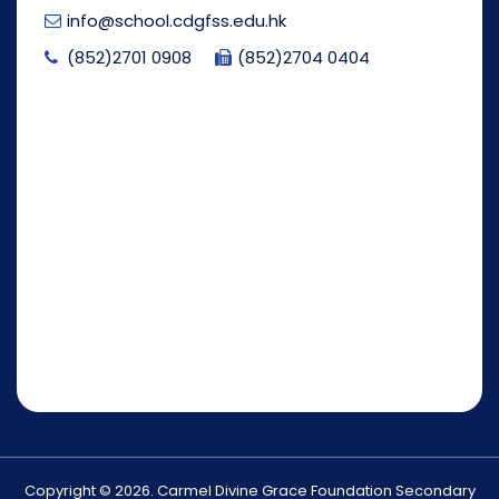
info@school.cdgfss.edu.hk
(852)2701 0908
(852)2704 0404
Copyright © 2026. Carmel Divine Grace Foundation Secondary