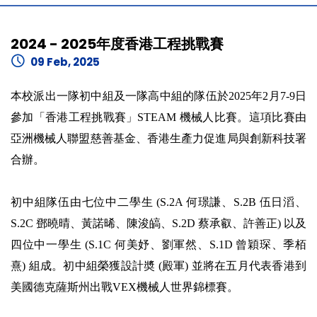
2024 - 2025年度香港工程挑戰賽
09 Feb, 2025
本校派出一隊初中組及一隊高中組的隊伍於2025年2月7-9日
參加「香港工程挑戰賽」STEAM 機械人比賽。這項比賽由
亞洲機械人聯盟慈善基金、香港生產力促進局與創新科技署
合辦。
初中組隊伍由七位中二學生 (S.2A 何璟謙、S.2B 伍日滔、
S.2C 鄧曉晴、黃諾晞、陳浚皜、S.2D 蔡承叡、許善正) 以及
四位中一學生 (S.1C 何美妤、劉軍然、S.1D 曾穎琛、季栢
熹) 組成。初中組榮獲設計奬 (殿軍) 並將在五月代表香港到
美國德克薩斯州出戰VEX機械人世界錦標賽。