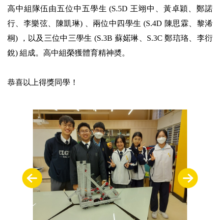
高中組隊伍由五位中五學生 (S.5D 王翊中、黃卓穎、鄭諾
行、李樂弦、陳凱琳) 、兩位中四學生 (S.4D 陳思霖、黎浠
桐) ，以及三位中三學生 (S.3B 蘇婼琳、S.3C 鄭琂珞、李衍
銳) 組成。高中組榮獲體育精神奬。
恭喜以上得獎同學！