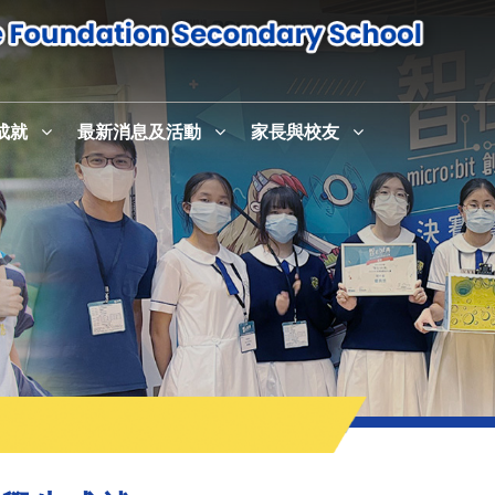
成就
最新消息及活動
家長與校友
感恩崇拜暨校史室及英語活動中心English+啟用儀式