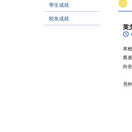
學生成就
校友成就
英文
本
異
向
另外