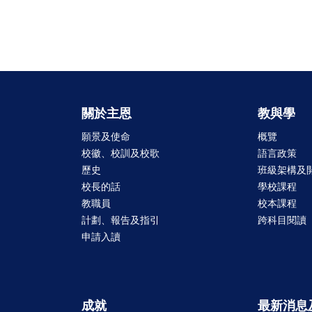
關於主恩
教與學
願景及使命
概覽
校徽、校訓及校歌
語言政策
歷史
班級架構及
校長的話
學校課程
教職員
校本課程
計劃、報告及指引
跨科目閱讀
申請入讀
成就
最新消息