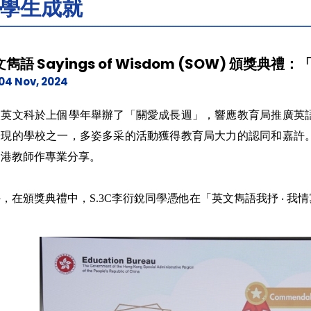
學生成就
雋語 Sayings of Wisdom (SOW) 頒獎
04 Nov, 2024
校英文科於上個學年舉辦了「關愛成長週」，響應教育局推廣英
表現的學校之一，多姿多采的活動獲得教育局大力的認同和嘉許
全港教師作專業分享。
，在頒獎典禮中，S.3C李衍銳同學憑他在「英文雋語我抒 ‧ 