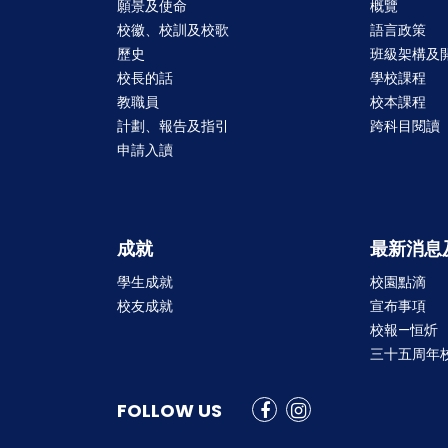
願景及使命
概覽
校徽、校訓及校歌
語言政策
歷史
班級架構及
校長的話
學校課程
教職員
校本課程
計劃、報告及指引
跨科目閱讀
申請入讀
成就
最新消息
學生成就
校園點滴
校友成就
宣布事項
校報—恒炘
三十五周年
FOLLOW US