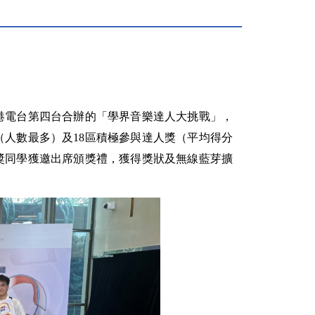
港電台第四台合辦的「學界音樂達人大挑戰」，
（人數最多）及18區積極參與達人獎（平均得分
獎同學獲邀出席頒獎禮，獲得獎狀及無線藍芽擴