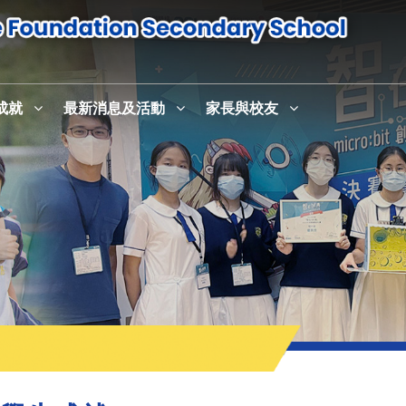
成就
最新消息及活動
家長與校友
感恩崇拜暨校史室及英語活動中心English+啟用儀式