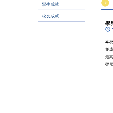
學生成就
校友成就
學
本
並
最
聲