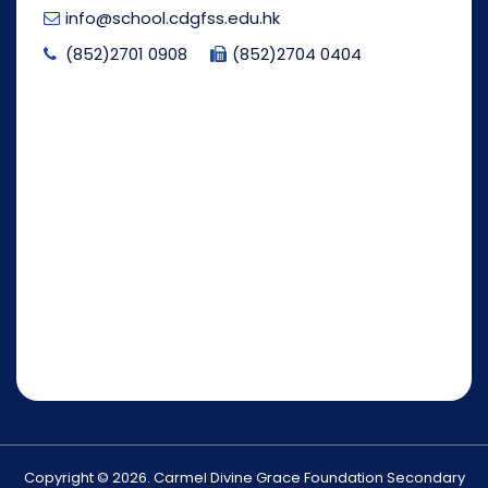
info@school.cdgfss.edu.hk
(852)2701 0908
(852)2704 0404
Copyright © 2026. Carmel Divine Grace Foundation Secondary