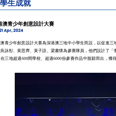
學生成就
港澳青少年創意設計大賽
21 Apr, 2024
港澳青少年創意設計大賽為深港澳三地中小學生而設，以促進三
、吳詠彤、黃思齊、黃子語、梁書懷為參賽隊員，他們設計了「
在三地超過600間學校、超過6000份參賽作品中脫穎而出，
。