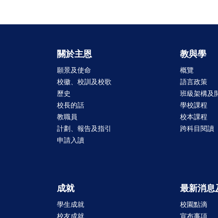
關於主恩
教與學
願景及使命
概覽
校徽、校訓及校歌
語言政策
歷史
班級架構及
校長的話
學校課程
教職員
校本課程
計劃、報告及指引
跨科目閱讀
申請入讀
成就
最新消息
學生成就
校園點滴
校友成就
宣布事項