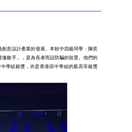
地創意設計產業的發展。本校中四級同學：陳奕
耆逢敵手」，是為長者而設防騙的裝置。他們的
獲得中學組銀獎，亦是香港區中學組的最高等級獎