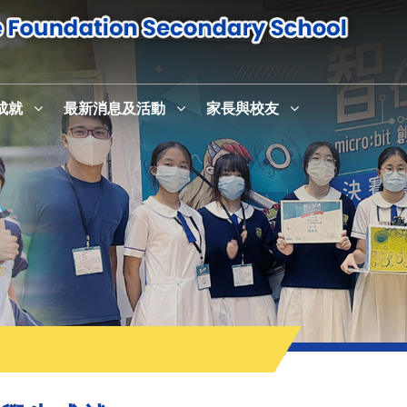
成就
最新消息及活動
家長與校友
感恩崇拜暨校史室及英語活動中心English+啟用儀式