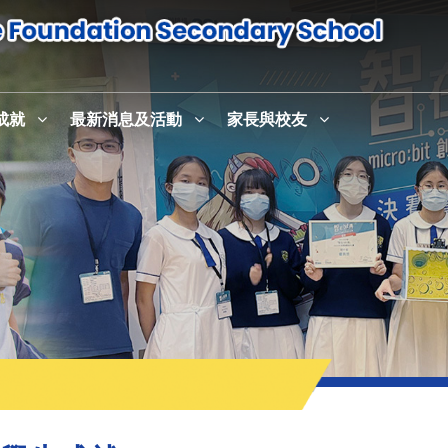
成就
最新消息及活動
家長與校友
感恩崇拜暨校史室及英語活動中心English+啟用儀式