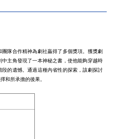
和團隊合作精神為劇社贏得了多個獎項。獲獎劇
劇中主角發現了一本神秘之書，使他能夠穿越時
階段的遺憾。通過這種內省性的探索，該劇探討
選擇和所承擔的後果。