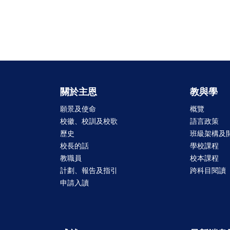
關於主恩
教與學
願景及使命
概覽
校徽、校訓及校歌
語言政策
歷史
班級架構及
校長的話
學校課程
教職員
校本課程
計劃、報告及指引
跨科目閱讀
申請入讀