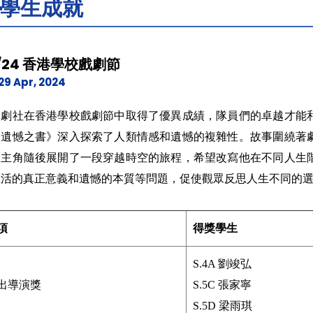
學生成就
3/24 香港學校戲劇節
29 Apr, 2024
校劇社在香港學校戲劇節中取得了優異成績，隊員們的卓越才能
《遺憾之書》深入探索了人類情感和遺憾的複雜性。故事圍繞著
。主角隨後展開了一段穿越時空的旅程，希望改寫他在不同人生
生活的真正意義和遺憾的本質等問題，促使觀眾反思人生不同的
項
得獎學生
S.4A 劉竣弘
出導演獎
S.5C 張家寧
S.5D 梁雨琪