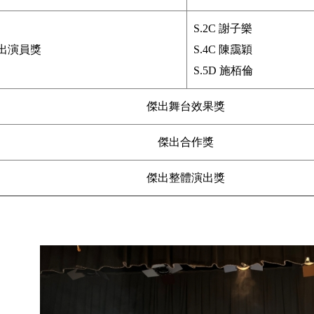
S.2C 謝子樂
出演員獎
S.4C 陳靄穎
S.5D 施栢倫
傑出舞台效果獎
傑出合作獎
傑出整體演出獎