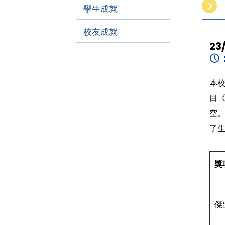
學生成就
校友成就
2
本
目
空
了
獎
傑