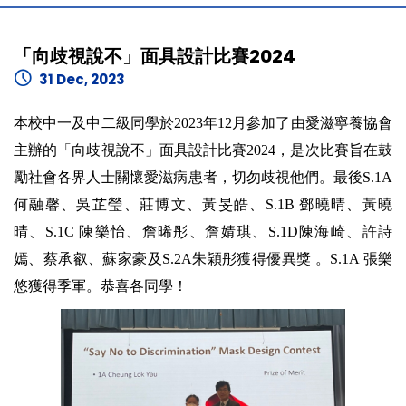
「向歧視說不」面具設計比賽2024
31 Dec, 2023
本校中一及中二級同學於2023年12月參加了由愛滋寧養協會
主辦的「向歧視說不」面具設計比賽2024，是次比賽旨在鼓
勵社會各界人士關懷愛滋病患者，切勿歧視他們。最後S.1A
何融馨、吳芷瑩、莊博文、黃旻皓、S.1B 鄧曉晴、黃曉
晴、S.1C 陳樂怡、詹晞彤、詹婧琪、S.1D陳海崎、許詩
嫣、蔡承叡、蘇家豪及S.2A朱穎彤獲得優異獎 。S.1A 張樂
悠獲得季軍。恭喜各同學！