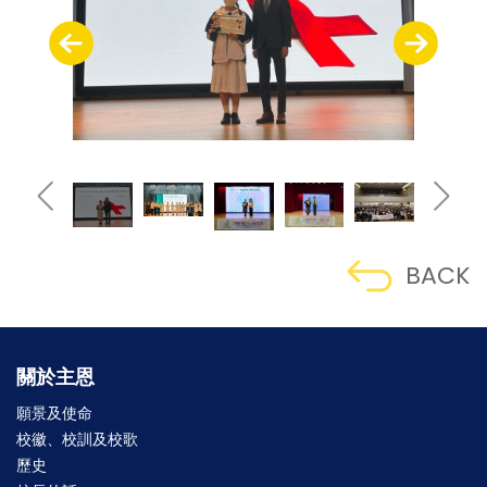
BACK
關於主恩
願景及使命
校徽、校訓及校歌
歷史