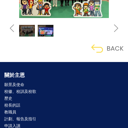
BACK
關於主恩
願景及使命
校徽、校訓及校歌
歷史
校長的話
教職員
計劃、報告及指引
申請入讀