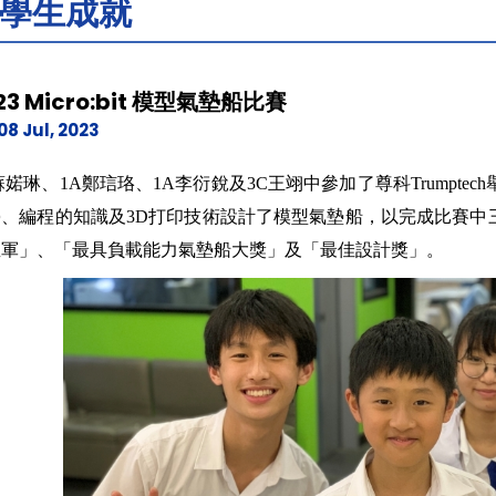
學生成就
23 Micro:bit 模型氣墊船比賽
08 Jul, 2023
蘇婼琳、1A鄭琂珞、1A李衍銳及3C王翊中參加了尊科Trumptech舉辦
學、編程的知識及3D打印技術設計了模型氣墊船，以完成比賽中
亞軍」、「最具負載能力氣墊船大獎」及「最佳設計獎」。