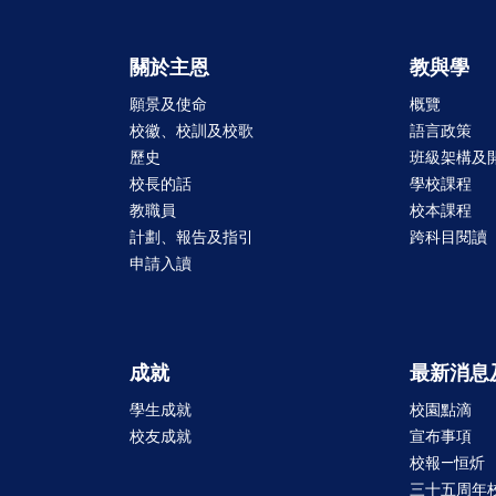
關於主恩
教與學
願景及使命
概覽
校徽、校訓及校歌
語言政策
歷史
班級架構及
校長的話
學校課程
教職員
校本課程
計劃、報告及指引
跨科目閱讀
申請入讀
成就
最新消息
學生成就
校園點滴
校友成就
宣布事項
校報—恒炘
三十五周年