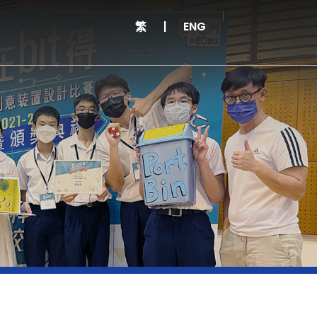
繁
|
ENG